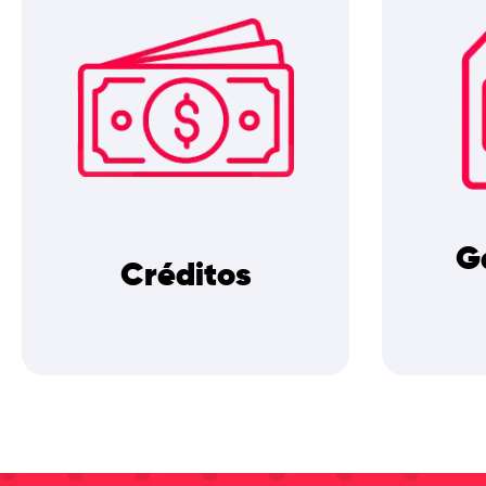
G
Créditos